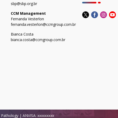
sbp@sbp.org.br
CCM Management
Fernanda Vesterlon
fernanda.vesterlon@ccmgroup.com.br
Bianca Costa
bianca.costa@ccmgroup.com.br
of Pathology | ANVISA: xxxxxxxxx