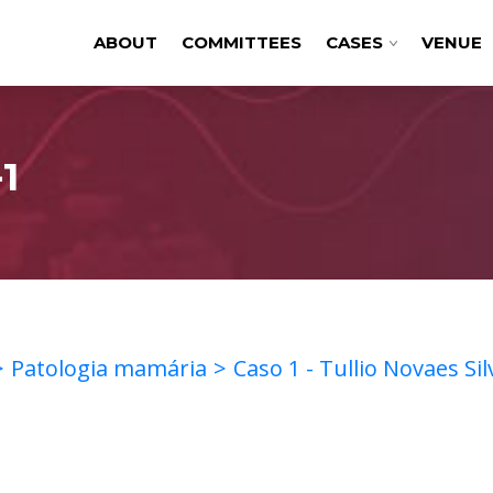
ABOUT
COMMITTEES
CASES
VENUE
1
Patologia mamária
Caso 1 - Tullio Novaes Sil