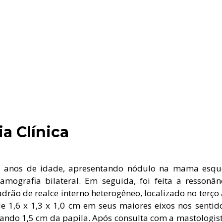
a Clínica
 39 anos de idade, apresentando nódulo na mama esque
mografia bilateral. Em seguida, foi feita a resson
rão de realce interno heterogêneo, localizado no terço 
1,6 x 1,3 x 1,0 cm em seus maiores eixos nos sentidos
tando 1,5 cm da papila. Após consulta com a mastologist