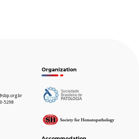
Organization
sbp.org.br
80-5298
Accommodation