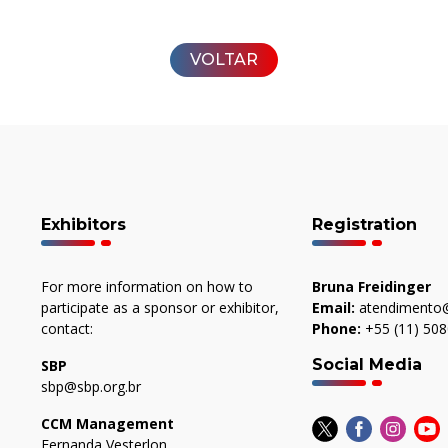
VOLTAR
Exhibitors
Registration
For more information on how to
Bruna Freidinger
participate as a sponsor or exhibitor,
Email:
atendimento@
contact:
Phone:
+55 (11) 50
Social Media
SBP
sbp@sbp.org.br
CCM Management
Fernanda Vesterlon