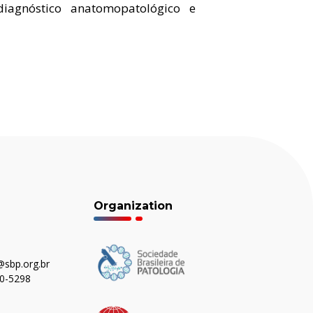
diagnóstico anatomopatológico e
Organization
sbp.org.br
80-5298