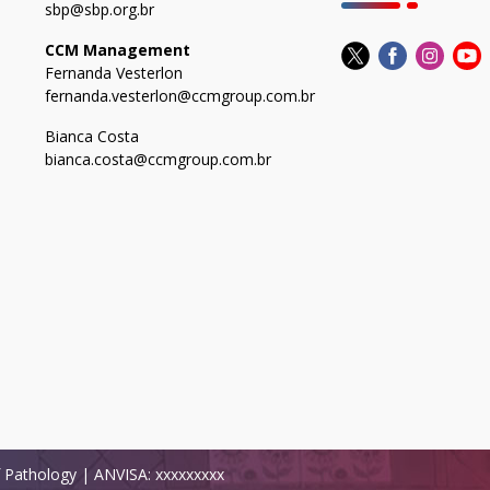
sbp@sbp.org.br
CCM Management
Fernanda Vesterlon
fernanda.vesterlon@ccmgroup.com.br
Bianca Costa
bianca.costa@ccmgroup.com.br
of Pathology | ANVISA: xxxxxxxxx