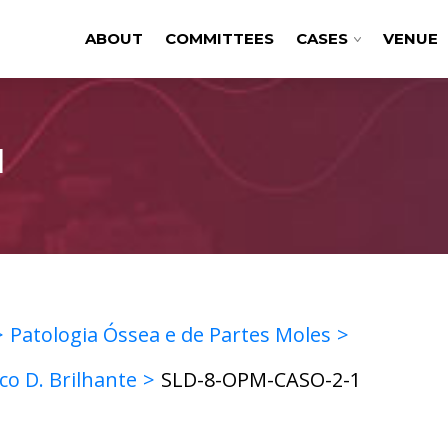
ABOUT
COMMITTEES
CASES
VENUE
1
Patologia Óssea e de Partes Moles
co D. Brilhante
SLD-8-OPM-CASO-2-1