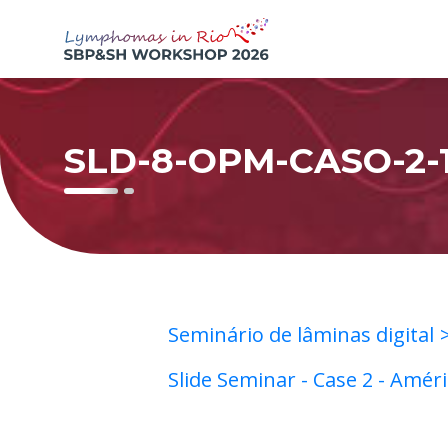
SLD-8-OPM-CASO-2-
Seminário de lâminas digital
Slide Seminar - Case 2 - Améri