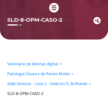
SLD-8-OPM-CASO-2
Seminário de lâminas digital
Patologia Óssea e de Partes Moles
Slide Seminar - Case 2 - Américo D. Brilhante
SLD-8-OPM-CASO-2