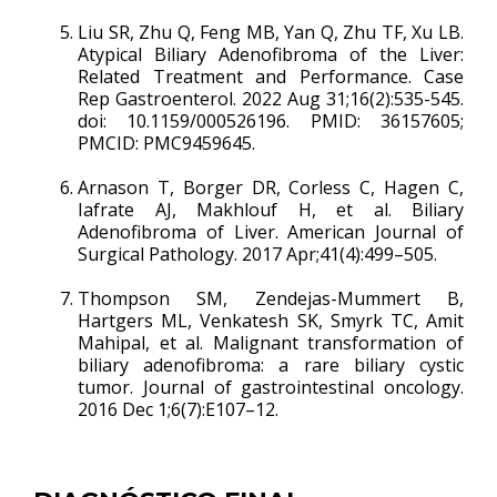
Liu SR, Zhu Q, Feng MB, Yan Q, Zhu TF, Xu LB.
Atypical Biliary Adenofibroma of the Liver:
Related Treatment and Performance. Case
Rep Gastroenterol. 2022 Aug 31;16(2):535-545.
doi: 10.1159/000526196. PMID: 36157605;
PMCID: PMC9459645.
Arnason T, Borger DR, Corless C, Hagen C,
Iafrate AJ, Makhlouf H, et al. Biliary
Adenofibroma of Liver. American Journal of
Surgical Pathology. 2017 Apr;41(4):499–505.
Thompson SM, Zendejas-Mummert B,
Hartgers ML, Venkatesh SK, Smyrk TC, Amit
Mahipal, et al. Malignant transformation of
biliary adenofibroma: a rare biliary cystic
tumor. Journal of gastrointestinal oncology.
2016 Dec 1;6(7):E107–12.