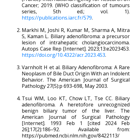
Cancer; 2019. (WHO classification of tumours
series, 5th ed.; vol. 1).
https://publications.iarc.fr/579
.
Markhi M, Joshi R, Kumar M, Sharma A, Mitra
S, Kaman L. Biliary adenofibroma: a precursor
lesion of intrahepatic cholangiocarcinoma.
Autops Case Rep [Internet]. 2023;13:e2023453.
https://doi.org/10.4322/acr.2023.453
.
Varnholt H et al. Biliary Adenofibroma: A Rare
Neoplasm of Bile Duct Origin With an Indolent
Behavior. The American Journal of Surgical
Pathology 27(5):p 693-698, May 2003.
Tsui WM, Loo KT, Chow LT, Tse CC. Biliary
adenofibroma. A heretofore unrecognized
benign biliary tumor of the liver. The
American Journal of Surgical Pathology
[Internet]. 1993 Feb 1 [cited 2024 Feb
26];17(2):186–92. Available from:
https://pubmed.ncbi.nlm.nih.gov/8422113/